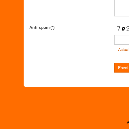
Anti-spam
(*)
Actual
Envoi
A