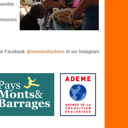
semble :
 missions
 page Facebook
@mondeallantvers
et sur Instagram