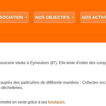
SSOCIATION
NOS OBJECTIFS
NOS ACTIV
sourcerie située à Eymoutiers (87). Elle tente d'initier des com
 auprès des particuliers de différente manières : Collectes en
 déchetteries.
emettre en vente grâce à ses
boutiques
.