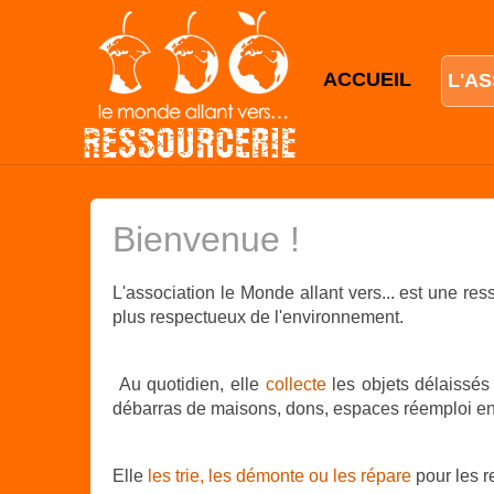
ACCUEIL
L'A
Bienvenue !
L'association le Monde allant vers... est une res
plus respectueux de l'environnement.
Au quotidien, elle
collecte
les objets délaissés
débarras de maisons, dons, espaces réemploi en
Elle
les trie, les démonte ou les répare
pour les r