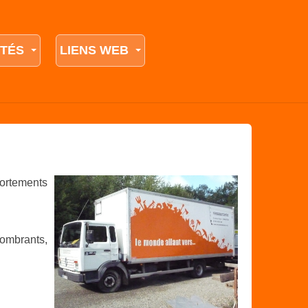
ITÉS
LIENS WEB
portements
combrants,