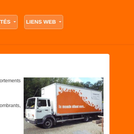
ITÉS
LIENS WEB
portements
combrants,