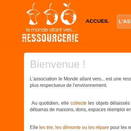
ACCUEIL
L'A
Bienvenue !
L'association le Monde allant vers... est une res
plus respectueux de l'environnement.
Au quotidien, elle
collecte
les objets délaissés
débarras de maisons, dons, espaces réemploi en
Elle
les trie, les démonte ou les répare
pour les r