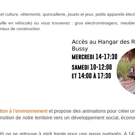
 et culture, vêtements, quincaillerie, jouets et jeux, petits appareils éle
lle en véhicule) ou vous trouverez : gros electroménagers, meubles,
ériaux de construction
tion à l'environnement
et propose des animations pour créer u
ansition de notre territoire vers un développement social, écon
t) on se retrouve à midi trente pour une repas partagés. A 14