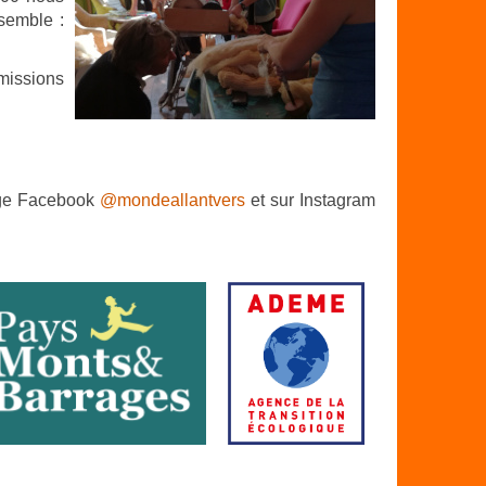
semble :
 missions
 page Facebook
@mondeallantvers
et sur Instagram