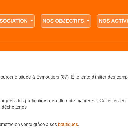
SSOCIATION
NOS OBJECTIFS
NOS ACTIV
sourcerie située à Eymoutiers (87). Elle tente d'initier des com
 auprès des particuliers de différente manières : Collectes en
 déchetteries.
emettre en vente grâce à ses
boutiques
.