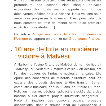
Nous connaissons plus de choses sur la Lune que sur les
profondeurs des océans. Ainsi chaque nouvelle
exploration des fonds marins apporte son lot de
découvertes inédites pour la science. Nous voulons nous
aussi faire progresser la science ! C’est pour cela que
nous sommes en train de mener notre toute première
expédition pour étudier […]
Cet article
Plongez avec nous dans les profondeurs de
l’Arctique
est apparu en premier sur
Greenpeace France
.
10 ans de lutte antinucléaire
: victoire à Malvési
À Narbonne, l’usine Orano de Malvési, du nom du lieu-dit
“Malvesy”, qui veut dire « mauvais voisin » en occitan, est
l’un des rouages de l’industrie nucléaire française. Elle
épure des concentrés de minerais d’uranium pour en
extraire des produits destinés à être transformés en
combustible nucléaire, depuis 60 ans, pour toute l’Europe.
Pollution massive, déchets radioactifs stockés dans des
bassins à ciel ouvert, projets industriels dangereux…
Face à l’inaction des pouvoirs publics, plusieurs
associations, dont le groupe local de Greenpeace à